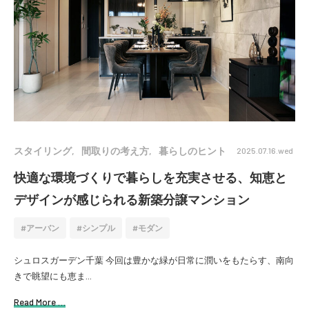
スタイリング
間取りの考え方
暮らしのヒント
2025.07.16.wed
快適な環境づくりで暮らしを充実させる、知恵と
デザインが感じられる新築分譲マンション
アーバン
シンプル
モダン
シュロスガーデン千葉 今回は豊かな緑が日常に潤いをもたらす、南向
きで眺望にも恵ま...
Read More …