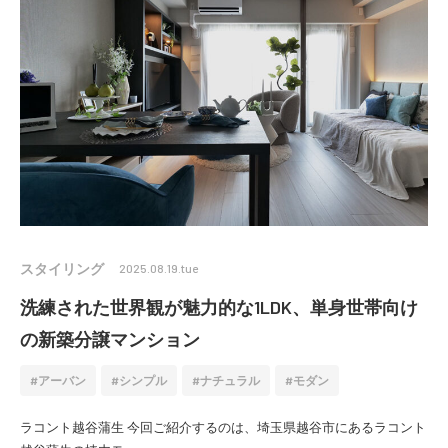
スタイリング
2025.08.19.tue
洗練された世界観が魅力的な1LDK、単身世帯向け
の新築分譲マンション
アーバン
シンプル
ナチュラル
モダン
ラコント越谷蒲生 今回ご紹介するのは、埼玉県越谷市にあるラコント