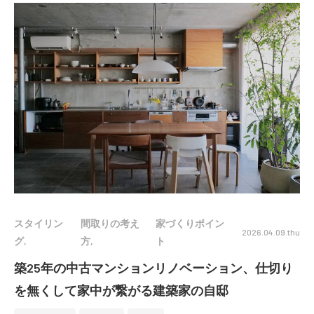
スタイリン
間取りの考え
家づくりポイン
2026.04.09.thu
グ
方
ト
築25年の中古マンションリノベーション、仕切り
を無くして家中が繋がる建築家の自邸