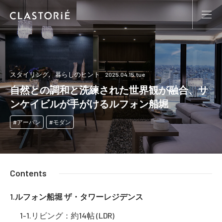
スタイリング
暮らしのヒント
2025.04.15.tue
自然との調和と洗練された世界観が融合、サ
ンケイビルが手がけるルフォン船堀
アーバン
モダン
Contents
ルフォン船堀 ザ・タワーレジデンス
リビング：約14帖 (LDR)