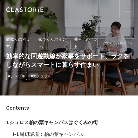
間取りの考え
家づくりポイン
暮らしのヒン
2025.05.19.mon
方
ト
ト
効率的な回遊動線が家事をサポート、ラクを
しながらスマートに暮らす住まい
シンプル
ナチュラル
Contents
シュロス柏の葉キャンパスはぐくみの街
周辺環境：柏の葉キャンパス